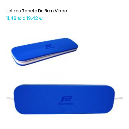
This product has multiple variants. The options may be chosen on the product page
Lalizas Tapete De Bem Vindo
TEM OPÇÕES
Preço
11,48
€
a
19,42
€
range:
11,48 €
through
19,42 €