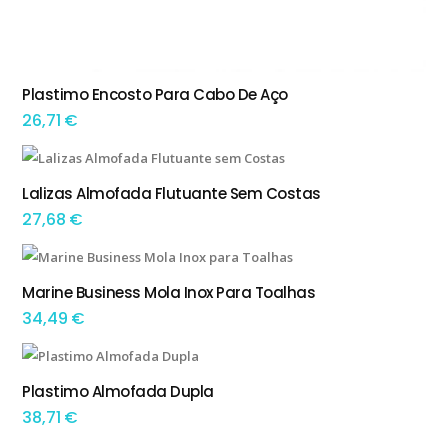
Plastimo Encosto Para Cabo De Aço
ADICIONAR
26,71
€
This product has multiple variants. The options may be chosen on the product page
Lalizas Almofada Flutuante Sem Costas
TEM OPÇÕES
27,68
€
Marine Business Mola Inox Para Toalhas
ADICIONAR
34,49
€
This product has multiple variants. The options may be chosen on the product page
Plastimo Almofada Dupla
TEM OPÇÕES
38,71
€