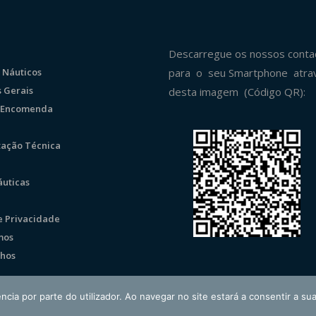
Descarregue os nossos conta
 Náuticos
para o seu Smartphone atra
 Gerais
desta imagem (Código QR):
r Encomenda
ação Técnica
uticas
de Privacidade
mos
hos
ncia por parte do utilizador. Ao navegar no site estará a consentir a sua