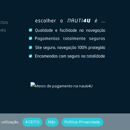
ctos
vés
 utilização.
ACEITO
Não
Política Privacidade