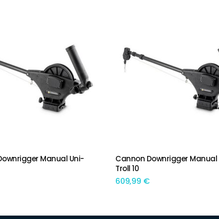
ownrigger Manual Uni-
Cannon Downrigger Manual 
IONAR
ADICIONAR
Troll 10
609,99
€