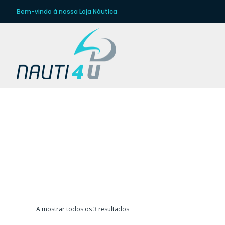
Bem-vindo à nossa Loja Náutica
Ordenado
A mostrar todos os 3 resultados