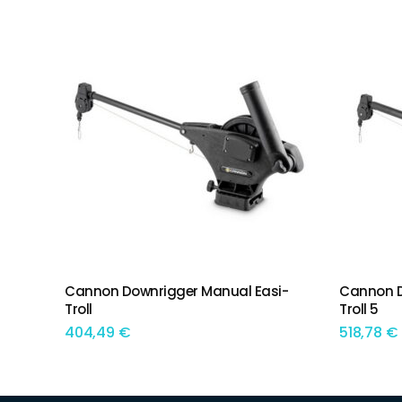
por
preço:
menor
para
maior
Cannon Downrigger Manual Easi-
Cannon D
ADICIONAR
ADIC
Troll
Troll 5
404,49
€
518,78
€