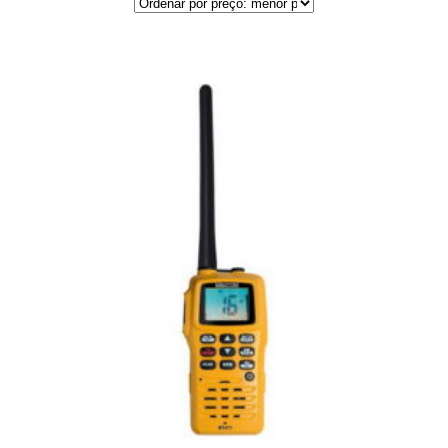
por
preço:
menor
para
maior