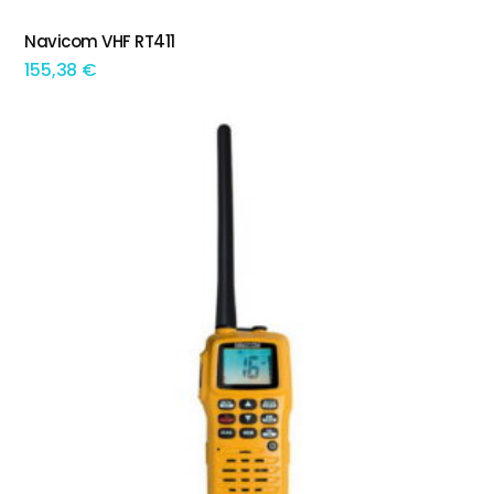
Navicom VHF RT411
ADICIONAR
155,38
€