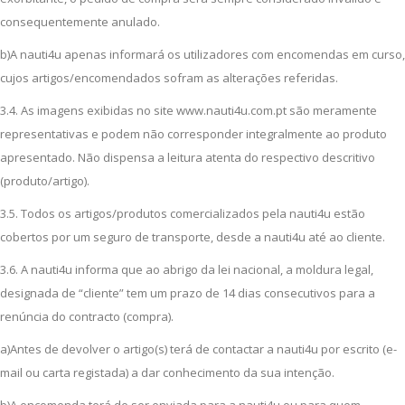
consequentemente anulado.
b)A nauti4u apenas informará os utilizadores com encomendas em curso,
cujos artigos/encomendados sofram as alterações referidas.
3.4. As imagens exibidas no site www.nauti4u.com.pt são meramente
representativas e podem não corresponder integralmente ao produto
apresentado. Não dispensa a leitura atenta do respectivo descritivo
(produto/artigo).
3.5. Todos os artigos/produtos comercializados pela nauti4u estão
cobertos por um seguro de transporte, desde a nauti4u até ao cliente.
3.6. A nauti4u informa que ao abrigo da lei nacional, a moldura legal,
designada de “cliente” tem um prazo de 14 dias consecutivos para a
renúncia do contracto (compra).
a)Antes de devolver o artigo(s) terá de contactar a nauti4u por escrito (e-
mail ou carta registada) a dar conhecimento da sua intenção.