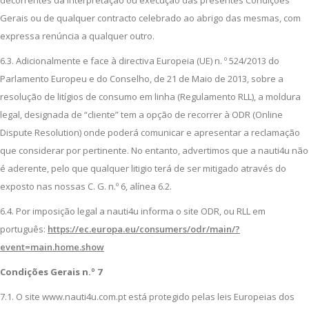
decorrentes da interpretação ou execução das presentes Condições
Gerais ou de qualquer contracto celebrado ao abrigo das mesmas, com
expressa renúncia a qualquer outro.
6.3. Adicionalmente e face à directiva Europeia (UE) n. º 524/2013 do
Parlamento Europeu e do Conselho, de 21 de Maio de 2013, sobre a
resolução de litígios de consumo em linha (Regulamento RLL), a moldura
legal, designada de “cliente” tem a opção de recorrer à ODR (Online
Dispute Resolution) onde poderá comunicar e apresentar a reclamação
que considerar por pertinente. No entanto, advertimos que a nauti4u não
é aderente, pelo que qualquer litigio terá de ser mitigado através do
exposto nas nossas C. G. n.º 6, alínea 6.2.
6.4. Por imposição legal a nauti4u informa o site ODR, ou RLL em
português:
https://ec.europa.eu/consumers/odr/main/?
event=main.home.show
Condições Gerais n.º 7
7.1. O site www.nauti4u.com.pt está protegido pelas leis Europeias dos