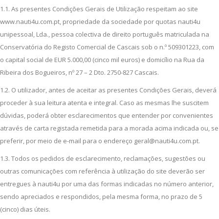
1.1. As presentes Condições Gerais de Utilização respeitam ao site
www.nauti4u.com.pt, propriedade da sociedade por quotas nauti4u
unipessoal, Lda., pessoa colectiva de direito português matriculada na
Conservatória do Registo Comercial de Cascais sob o n.º 509301223, com
o capital social de EUR 5.000,00 (cinco mil euros) e domicílio na Rua da
Ribeira dos Bogueiros, nº 27 – 2 Dto. 2750-827 Cascais.
1.2. O utilizador, antes de aceitar as presentes Condições Gerais, deverá
proceder à sua leitura atenta e integral. Caso as mesmas lhe suscitem
dúvidas, poderá obter esclarecimentos que entender por convenientes
através de carta registada remetida para a morada acima indicada ou, se
preferir, por meio de e-mail para o endereço geral@nauti4u.com.pt.
1.3. Todos os pedidos de esclarecimento, reclamações, sugestões ou
outras comunicações com referência à utilização do site deverão ser
entregues à nauti4u por uma das formas indicadas no número anterior,
sendo apreciados e respondidos, pela mesma forma, no prazo de 5
(cinco) dias úteis.