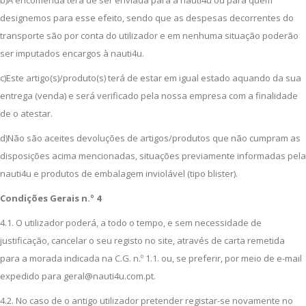
b)A encomenda terá de ser enviada para a nauti4u ou para quem
designemos para esse efeito, sendo que as despesas decorrentes do
transporte são por conta do utilizador e em nenhuma situação poderão
ser imputados encargos à nauti4u.
c)Este artigo(s)/produto(s) terá de estar em igual estado aquando da sua
entrega (venda) e será verificado pela nossa empresa com a finalidade
de o atestar.
d)Não são aceites devoluções de artigos/produtos que não cumpram as
disposições acima mencionadas, situações previamente informadas pela
nauti4u e produtos de embalagem inviolável (tipo blister).
Condições Gerais n.º 4
4.1. O utilizador poderá, a todo o tempo, e sem necessidade de
justificação, cancelar o seu registo no site, através de carta remetida
para a morada indicada na C.G. n.º 1.1. ou, se preferir, por meio de e-mail
expedido para geral@nauti4u.com.pt.
4.2. No caso de o antigo utilizador pretender registar-se novamente no