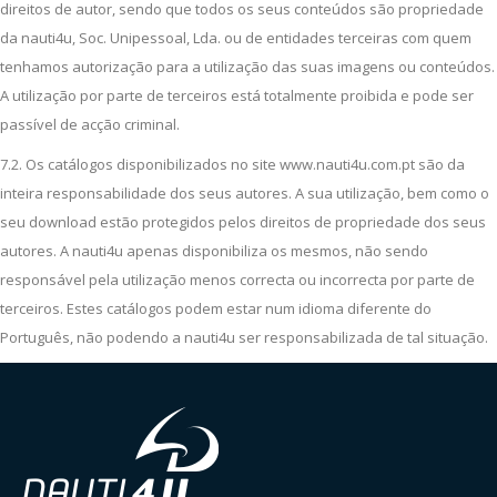
direitos de autor, sendo que todos os seus conteúdos são propriedade
da nauti4u, Soc. Unipessoal, Lda. ou de entidades terceiras com quem
tenhamos autorização para a utilização das suas imagens ou conteúdos.
A utilização por parte de terceiros está totalmente proibida e pode ser
passível de acção criminal.
7.2. Os catálogos disponibilizados no site www.nauti4u.com.pt são da
inteira responsabilidade dos seus autores. A sua utilização, bem como o
seu download estão protegidos pelos direitos de propriedade dos seus
autores. A nauti4u apenas disponibiliza os mesmos, não sendo
responsável pela utilização menos correcta ou incorrecta por parte de
terceiros. Estes catálogos podem estar num idioma diferente do
Português, não podendo a nauti4u ser responsabilizada de tal situação.