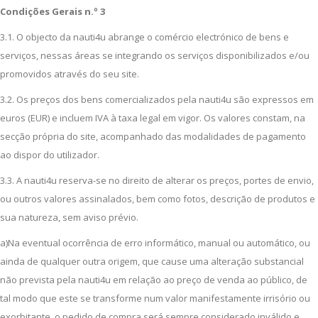
Condições Gerais n.º 3
3.1. O objecto da nauti4u abrange o comércio electrónico de bens e
serviços, nessas áreas se integrando os serviços disponibilizados e/ou
promovidos através do seu site.
3.2. Os preços dos bens comercializados pela nauti4u são expressos em
euros (EUR) e incluem IVA à taxa legal em vigor. Os valores constam, na
secção própria do site, acompanhado das modalidades de pagamento
ao dispor do utilizador.
3.3. A nauti4u reserva-se no direito de alterar os preços, portes de envio,
ou outros valores assinalados, bem como fotos, descrição de produtos e
sua natureza, sem aviso prévio.
a)Na eventual ocorrência de erro informático, manual ou automático, ou
ainda de qualquer outra origem, que cause uma alteração substancial
não prevista pela nauti4u em relação ao preço de venda ao público, de
tal modo que este se transforme num valor manifestamente irrisório ou
exorbitante, o pedido de compra será sempre considerado inválido e