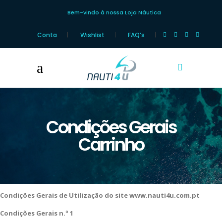
Bem-vindo à nossa Loja Náutica
Conta
Wishlist
FAQ’s
Condições Gerais
Carrinho
Condições Gerais de Utilização do site www.nauti4u.com.pt
Condições Gerais n.º 1