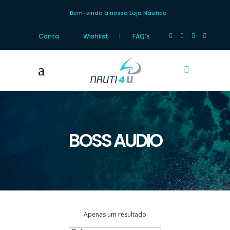
Bem-vindo à nossa Loja Náutica
Conta
Wishlist
FAQ’s
BOSS AUDIO
Apenas um resultado