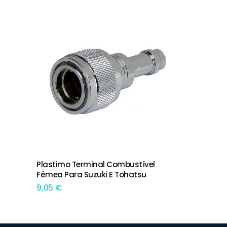
This product has multiple variants. The options may be chosen on the product page
Plastimo Terminal Combustível
TEM OPÇÕES
Fêmea Para Suzuki E Tohatsu
9,05
€