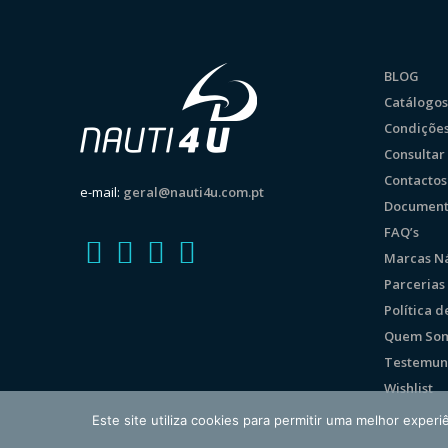
BLOG
Catálogos
Condições
Consulta
Contactos
e-mail:
geral@nauti4u.com.pt
Document
FAQ’s
Marcas Ná
Parcerias
Política 
Quem So
Testemun
Wishlist
Este site utiliza cookies para permitir uma melhor experiê