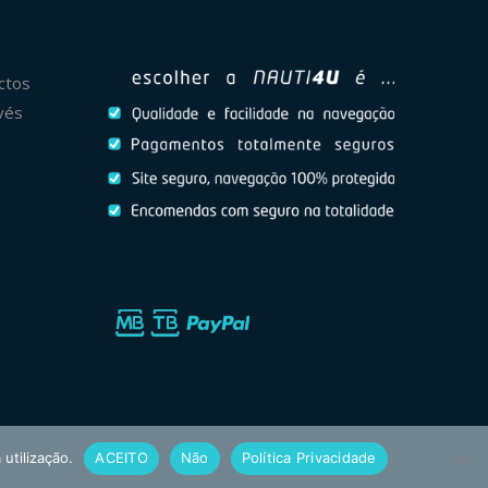
ctos
vés
 utilização.
ACEITO
Não
Política Privacidade