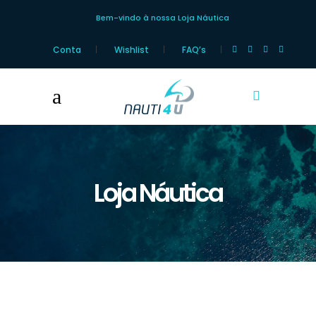
Bem-vindo à nossa Loja Náutica
Conta
Wishlist
FAQ’s
Loja Náutica