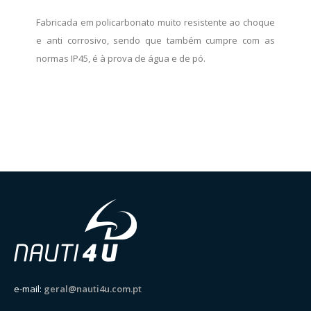
Fabricada em policarbonato muito resistente ao choque
e anti corrosivo, sendo que também cumpre com as
normas IP45, é à prova de água e de pó.
e-mail:
geral@nauti4u.com.pt