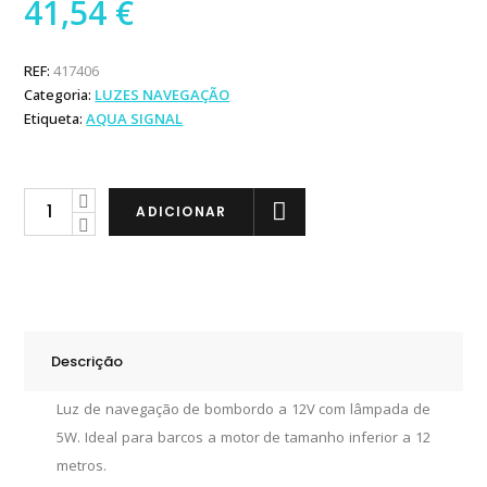
41,54
€
REF:
417406
Categoria:
LUZES NAVEGAÇÃO
Etiqueta:
AQUA SIGNAL
Aqua
ADICIONAR
Signal
Luz
de
Navegação
Bombordo
Descrição
quantity
Luz de navegação de bombordo a 12V com lâmpada de
5W. Ideal para barcos a motor de tamanho inferior a 12
metros.