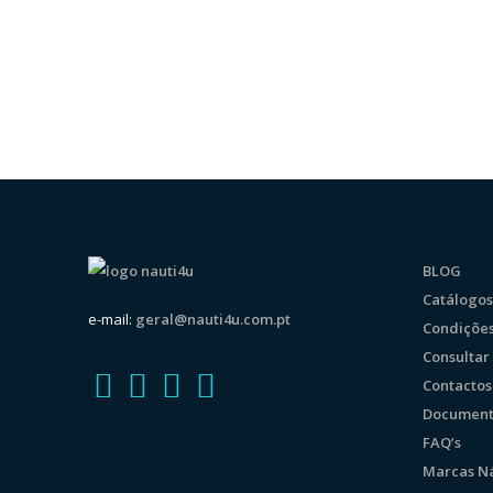
BLOG
Catálogos
e-mail:
geral@nauti4u.com.pt
Condições
Consulta
Contactos
Document
FAQ’s
Marcas Ná