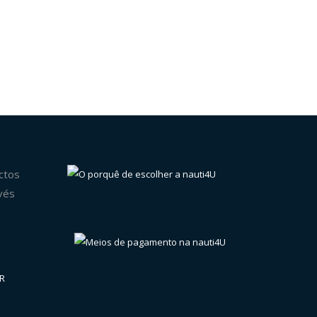
ctos
vés