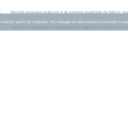
Mochila estanque multiusos e de extrema qualidade de fabrico, mui
ncia por parte do utilizador. Ao navegar no site estará a consentir a sua
Ideal para se guardar equipamento de segurança e tudo o que n
mais variad
as situações.
Descarregue os nossos conta
 Náuticos
para o seu Smartphone atra
 Gerais
desta imagem (Código QR):
r Encomenda
ação Técnica