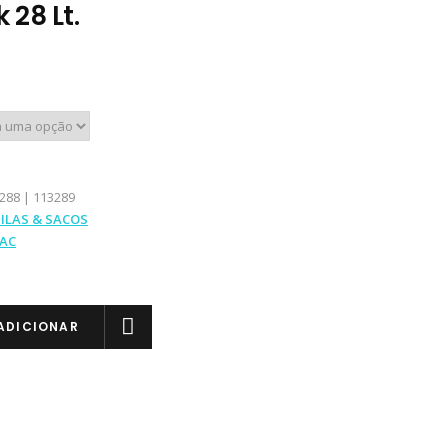
 28 Lt.
288 | 113289
ILAS & SACOS
AC
ADICIONAR