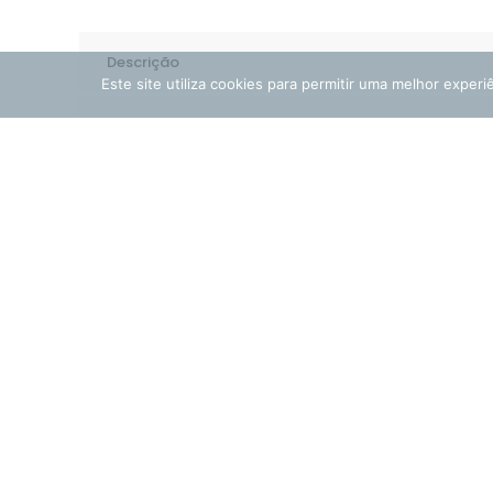
Descrição
Este site utiliza cookies para permitir uma melhor experiê
Informação adicional
BLOG
Catálogos
Condições
Consulta
Contactos
e-mail:
geral@nauti4u.com.pt
Document