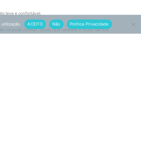
to leve e confortável.
 utilização.
ACEITO
Não
Política Privacidade
ão se pode molhar, sendo que também é muito útil nas
ctos
vés