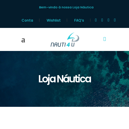
Bem-vindo à nossa Loja Náutica
Conta
Wishlist
FAQ’s
Loja Náutica