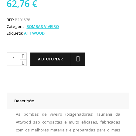
62,76
€
REF:
P201578
Categoria:
BOMBAS VIVEIRO
Etiqueta:
ATTWOOD
Attwood
ADICIONAR
Bomba
de
Viveiro
Tsunami
Mk2
Descrição
T500
quantity
As bombas de viveiro (oxigenadoras) Tsunami da
Attwood são compactas e muito eficazes, fabricadas
com os melhores materiais e preparadas para o mais