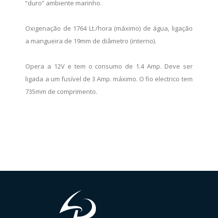
“duro” ambiente marinho.
Oxigenação de 1764 Lt./hora (máximo) de água, ligação
a mangueira de 19mm de diâmetro (interno).
Opera a 12V e tem o consumo de 1.4 Amp. Deve ser
ligada a um fusível de 3 Amp. máximo. O fio electrico tem
735mm de comprimento.