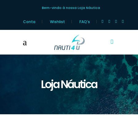
Bem-vindo à nossa Loja Náutica
Conta
Wishlist
FAQ’s
Loja Náutica