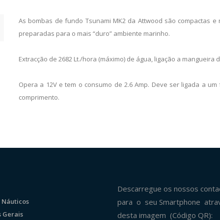
As bombas de fundo Tsunami MK2 da Attwood são compactas e mu
preparadas para o mais “duro” ambiente marinho.
Extracção de 2682 Lt./hora (máximo) de água, ligação a mangueira 
Opera a 12V e tem o consumo de 2.6 Amp. Deve ser ligada a um f
comprimento.
Descarregue os nossos conta
 Náuticos
para o seu Smartphone atra
 Gerais
desta imagem (Código QR):