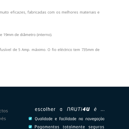
ito eficazes, fabricadas com os melhores materiais e
de 19mm de diâmetro (interno).
usível de 5 Amp. máximo. O fio eléctrico tem 735mm de
ctos
vés