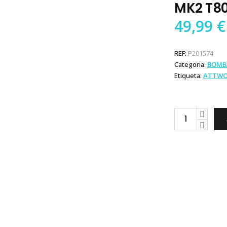
MK2 T8
49,99
€
REF:
P201574
Categoria:
BOMB
Etiqueta:
ATTW
Attwood
Bomba
Tsunami
MK2
T800
quantity