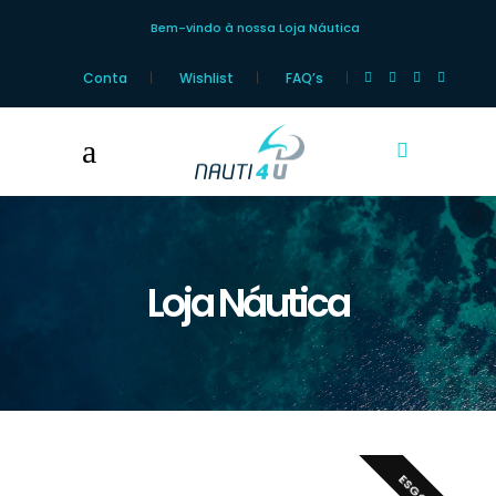
Bem-vindo à nossa Loja Náutica
Conta
Wishlist
FAQ’s
Loja Náutica