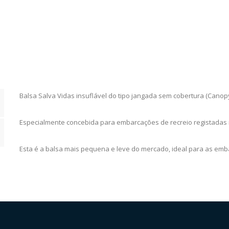
Balsa Salva Vidas insuflável do tipo jangada sem cobertura (Cano
Especialmente concebida para embarcações de recreio registadas n
Esta é a balsa mais pequena e leve do mercado, ideal para as e