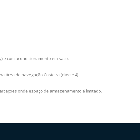
py) e com acondicionamento em saco.
a área de navegação Costeira (classe 4).
mbarcações onde espaço de armazenamento é limitado.