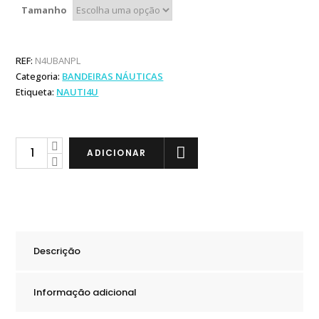
through
Tamanho
16,99 €
REF:
N4UBANPL
Categoria:
BANDEIRAS NÁUTICAS
Etiqueta:
NAUTI4U
Bandeira
ADICIONAR
Polaca
quantity
Descrição
Informação adicional