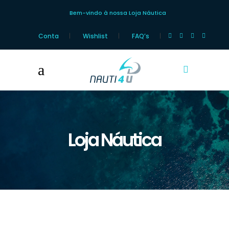
Bem-vindo à nossa Loja Náutica
Conta
Wishlist
FAQ’s
Loja Náutica