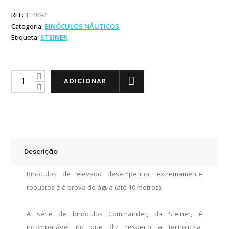
REF:
114097
Categoria:
BINÓCULOS NÁUTICOS
Etiqueta:
STEINER
Steiner
ADICIONAR
Commander
7x50
quantity
Descrição
Binóculos de elevado desempenho, extremamente
robustos e à prova de água (até 10 metros).
A série de binóculos Commander, da Steiner, é
incomparável no que diz respeito a tecnologia,