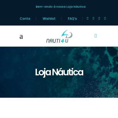
Bem-vindo à nossa Loja Náutica
Conta
Wishlist
FAQ’s
Loja Náutica