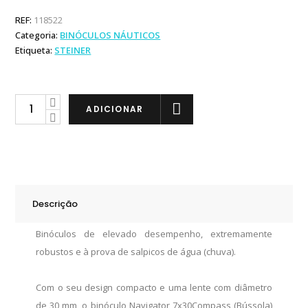
REF:
118522
Categoria:
BINÓCULOS NÁUTICOS
Etiqueta:
STEINER
Steiner
ADICIONAR
Navigator
7x30
Compass
quantity
Descrição
Binóculos de elevado desempenho, extremamente
robustos e à prova de salpicos de água (chuva).
Com o seu design compacto e uma lente com diâmetro
de 30 mm, o binóculo Navigator 7x30Compass (Bússola)