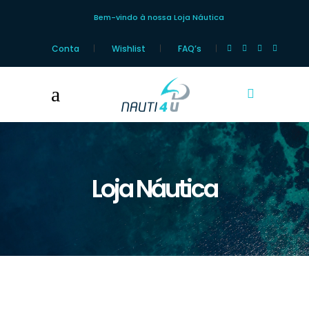
Bem-vindo à nossa Loja Náutica
Conta
Wishlist
FAQ’s
Loja Náutica