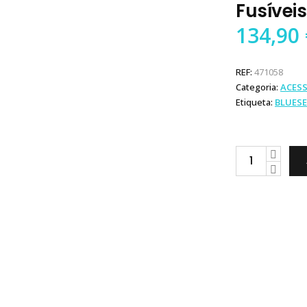
Fusíveis
134,90
REF:
471058
Categoria:
ACESS
Etiqueta:
BLUES
Blue
Sea
Systems
Caixa
12
Fusíveis
quantity