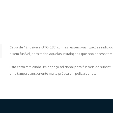
Caixa de 12 fusíveis (ATO 6.35) com as respectivas ligações individ
e sem fusível, para todas aquelas instalações que não necessitam
Esta caixa tem ainda um espaço adicional para fusíveis de substitu
uma tampa transparente muito prática em policarbonato.