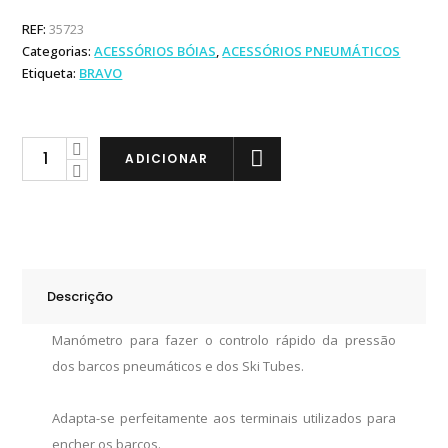
REF:
35723
Categorias:
ACESSÓRIOS BÓIAS
,
ACESSÓRIOS PNEUMÁTICOS
Etiqueta:
BRAVO
Bravo
ADICIONAR
Manómetro
Pressão
de
Ar
quantity
Descrição
Manómetro para fazer o controlo rápido da pressão
dos barcos pneumáticos e dos Ski Tubes.
Adapta-se perfeitamente aos terminais utilizados para
encher os barcos.