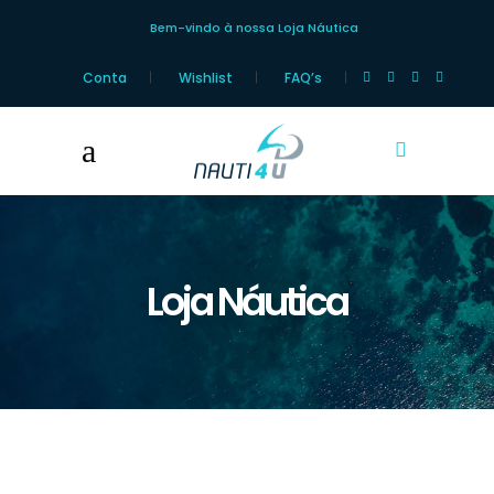
Bem-vindo à nossa Loja Náutica
Conta
Wishlist
FAQ’s
Loja Náutica