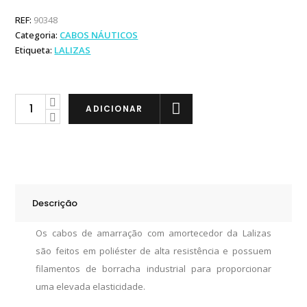
REF:
90348
Categoria:
CABOS NÁUTICOS
Etiqueta:
LALIZAS
Lalizas
ADICIONAR
Cabo
com
Amortecedor
-
15mm
Descrição
quantity
Os cabos de amarração com amortecedor da Lalizas
são feitos em poliéster de alta resistência e possuem
filamentos de borracha industrial para proporcionar
uma elevada elasticidade.