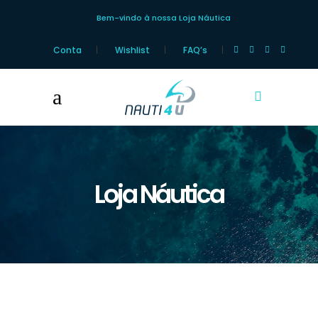
Bem-vindo à nossa Loja Náutica
Conta
Wishlist
FAQ’s
Loja Náutica