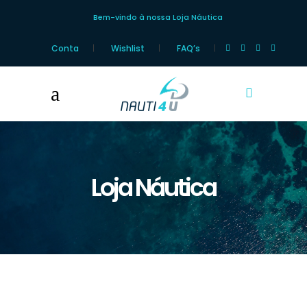
Bem-vindo à nossa Loja Náutica
Conta
Wishlist
FAQ’s
Loja Náutica