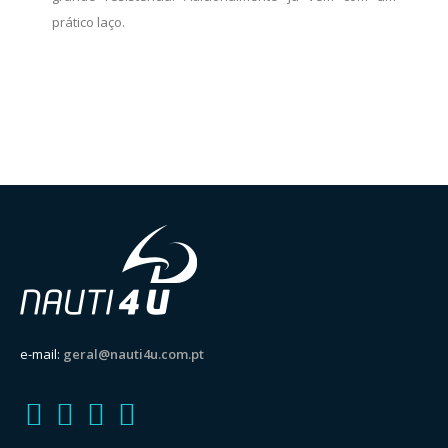
prático laço.
e-mail:
geral@nauti4u.com.pt