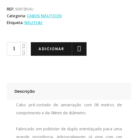
REF:
90818N4U
Categoria:
CABOS NÁUTICOS
Etiqueta:
NAUTI4U
Cabo
ADICIONAR
de
Amarração
08m
/
08mm
Descrição
quantity
Cabo pré-cortado de amarração com 08 metros de
comprimento e de 08mm de diâmetro.
Fabricado em poliéster de duplo entrelaçado para uma
grande resistência. Adicionalmente já vem com um