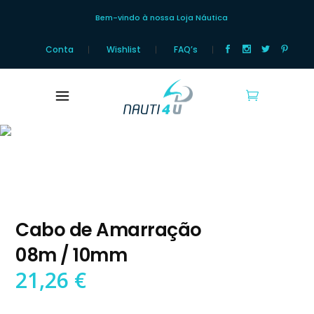
Bem-vindo à nossa Loja Náutica
Conta
Wishlist
FAQ’s
Loja Náutica
Cabo de Amarração
08m / 10mm
21,26
€