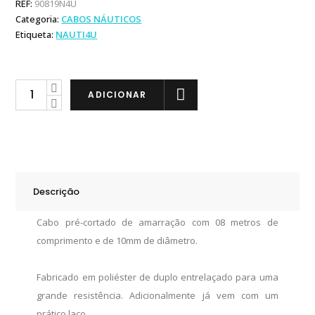
REF:
90819N4U
Categoria:
CABOS NÁUTICOS
Etiqueta:
NAUTI4U
Cabo
ADICIONAR
de
Amarração
08m
/
10mm
Descrição
quantity
Cabo pré-cortado de amarração com 08 metros de
comprimento e de 10mm de diâmetro.
Fabricado em poliéster de duplo entrelaçado para uma
grande resistência. Adicionalmente já vem com um
prático laço.