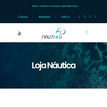
Bem-vindo à nossa Loja Náutica
Conta
Wishlist
FAQ’s
Loja Náutica