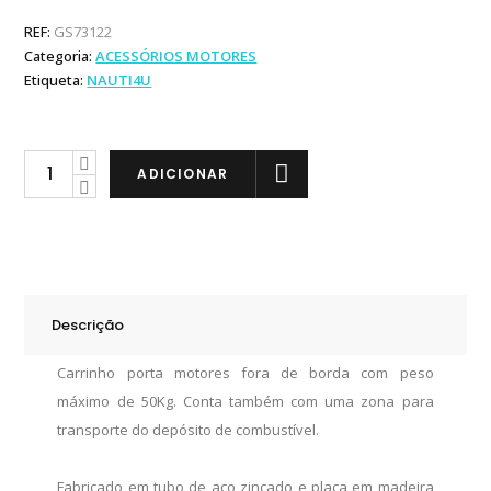
REF:
GS73122
Categoria:
ACESSÓRIOS MOTORES
Etiqueta:
NAUTI4U
Carrinho
ADICIONAR
Porta
Motores
até
50Kg
quantity
Descrição
Carrinho porta motores fora de borda com peso
máximo de 50Kg. Conta também com uma zona para
transporte do depósito de combustível.
Fabricado em tubo de aço zincado e placa em madeira