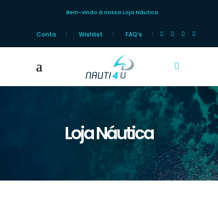
Bem-vindo à nossa Loja Náutica
Conta
Wishlist
FAQ’s
Loja Náutica