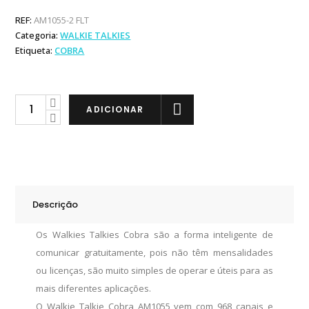
REF:
AM1055-2 FLT
Categoria:
WALKIE TALKIES
Etiqueta:
COBRA
Cobra
ADICIONAR
Walkie
Talkie
microTALK
AM1055
quantity
Descrição
Os Walkies Talkies Cobra são a forma inteligente de
comunicar gratuitamente, pois não têm mensalidades
ou licenças, são muito simples de operar e úteis para as
mais diferentes aplicações.
O Walkie Talkie Cobra AM1055 vem com 968 canais e