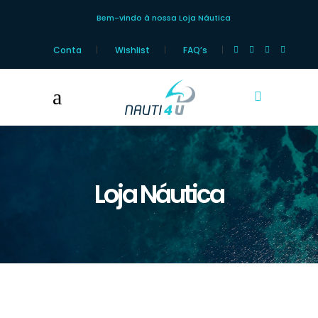
Bem-vindo à nossa Loja Náutica
Conta
Wishlist
FAQ’s
Loja Náutica