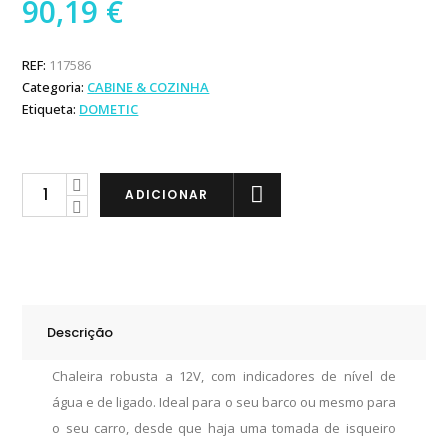
90,19
€
REF:
117586
Categoria:
CABINE & COZINHA
Etiqueta:
DOMETIC
Dometic
ADICIONAR
Chaleira
PerfectKitchen
MCK
750
quantity
Descrição
Chaleira robusta a 12V, com indicadores de nível de
água e de ligado. Ideal para o seu barco ou mesmo para
o seu carro, desde que haja uma tomada de isqueiro