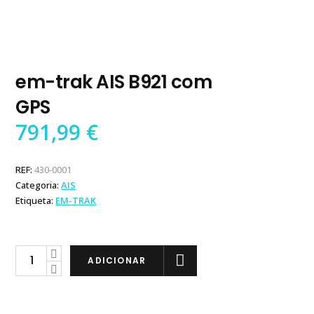
em-trak AIS B921 com
GPS
791,99
€
REF:
430-0001
Categoria:
AIS
Etiqueta:
EM-TRAK
em-
ADICIONAR
trak
AIS
B921