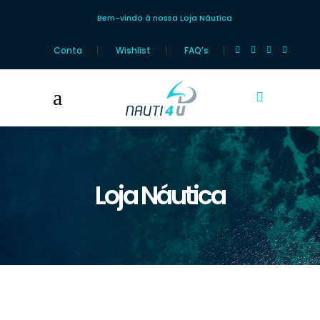
Bem-vindo à nossa Loja Náutica
Conta
Wishlist
FAQ’s
Loja Náutica