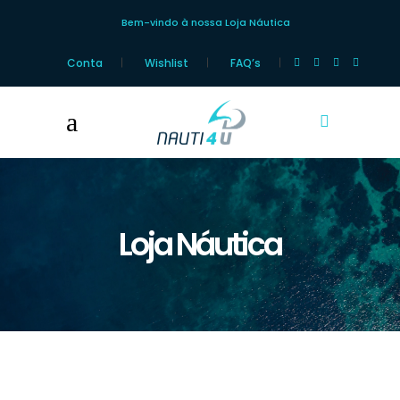
Bem-vindo à nossa Loja Náutica
Conta
Wishlist
FAQ’s
Loja Náutica