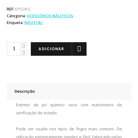
REF:
EPQ2KG
Categoria:
ACESSÓRIOS NÁUTICOS
Etiqueta:
NAUTI4U
Extintor
ADICIONAR
Pó
Químico
2
Kg
quantity
Descrição
Extintor de pó químico seco com manómetro de
verificação de estado.
Pode ser usado nos tipos de fogos mais comuns. De
utilização extremamente simples e fácil. Fabricado pelas