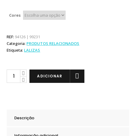
Cores
REF:
94126 | 99231
Categoria:
PRODUTOS RELACIONADOS
Etiqueta:
LALIZAS
Lalizas
ADICIONAR
Gancho
Store-
All
quantity
Descrição
Informação adicional