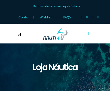
Bem-vindo à nossa Loja Náutica
Conta
Wishlist
FAQ’s
Loja Náutica