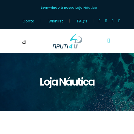
Bem-vindo à nossa Loja Náutica
Conta
Wishlist
FAQ’s
Loja Náutica