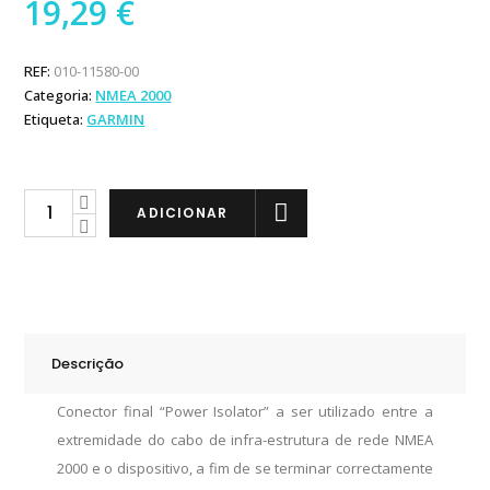
19,29
€
REF:
010-11580-00
Categoria:
NMEA 2000
Etiqueta:
GARMIN
Garmin
ADICIONAR
Conector
Final
"Isolator"
NMEA
2000
Descrição
quantity
Conector final “Power Isolator” a ser utilizado entre a
extremidade do cabo de infra-estrutura de rede NMEA
2000 e o dispositivo, a fim de se terminar correctamente