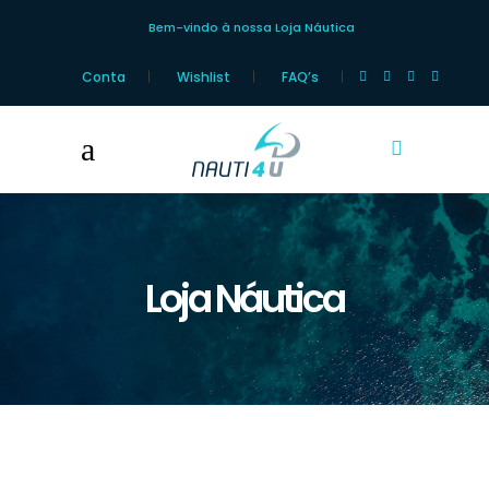
Bem-vindo à nossa Loja Náutica
Conta
Wishlist
FAQ’s
Loja Náutica