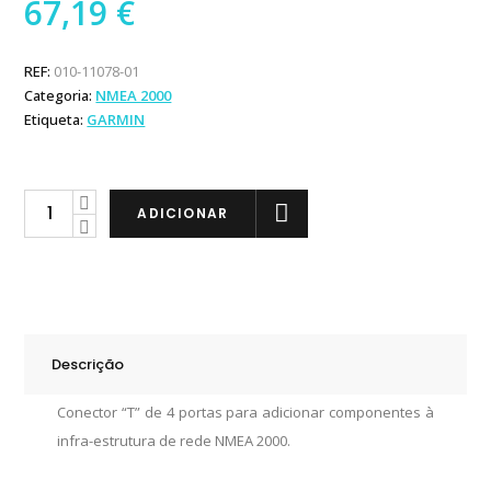
67,19
€
REF:
010-11078-01
Categoria:
NMEA 2000
Etiqueta:
GARMIN
Garmin
ADICIONAR
Conector
T
NMEA
2000
com
Descrição
4
Portas
Conector “T” de 4 portas para adicionar componentes à
quantity
infra-estrutura de rede NMEA 2000.