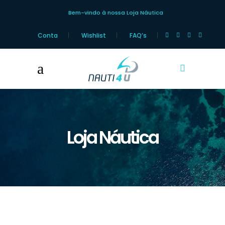
Bem-vindo à nossa Loja Náutica
Conta
Wishlist
FAQ’s
Loja Náutica