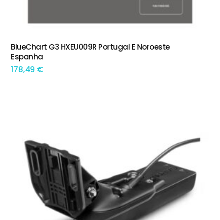
BlueChart G3 HXEU009R Portugal E Noroeste
ADICIONAR
Espanha
178,49
€