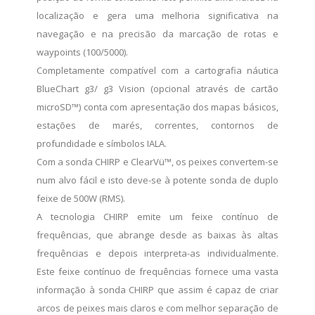
localização e gera uma melhoria significativa na
navegação e na precisão da marcação de rotas e
waypoints (100/5000).
Completamente compatível com a cartografia náutica
BlueChart g3/ g3 Vision (opcional através de cartão
microSD™) conta com apresentação dos mapas básicos,
estações de marés, correntes, contornos de
profundidade e símbolos IALA.
Com a sonda CHIRP e ClearVü™, os peixes convertem-se
num alvo fácil e isto deve-se à potente sonda de duplo
feixe de 500W (RMS).
A tecnologia CHIRP emite um feixe contínuo de
frequências, que abrange desde as baixas às altas
frequências e depois interpreta-as individualmente.
Este feixe contínuo de frequências fornece uma vasta
informação à sonda CHIRP que assim é capaz de criar
arcos de peixes mais claros e com melhor separação de