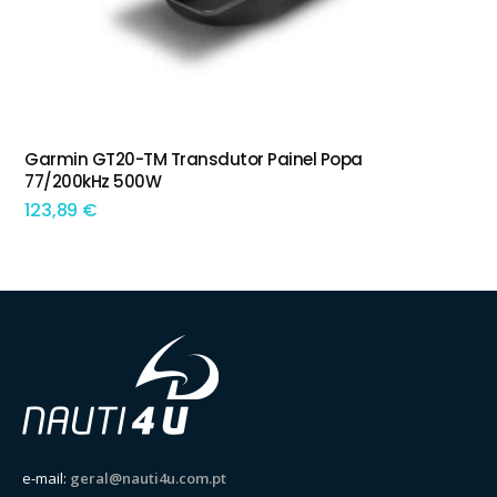
Garmin GT20-TM Transdutor Painel Popa
ADICIONAR
77/200kHz 500W
123,89
€
e-mail:
geral@nauti4u.com.pt