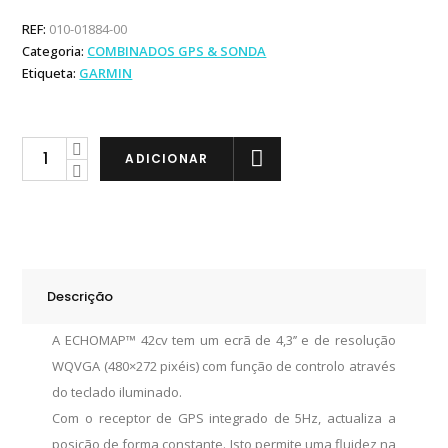
REF:
010-01884-00
Categoria:
COMBINADOS GPS & SONDA
Etiqueta:
GARMIN
Garmin
ADICIONAR
ECHOMAP
Plus
42cv
ST
quantity
Descrição
A ECHOMAP™ 42cv tem um ecrã de 4,3’’ e de resolução
WQVGA (480×272 pixéis) com função de controlo através
do teclado iluminado.
Com o receptor de GPS integrado de 5Hz, actualiza a
posição de forma constante. Isto permite uma fluidez na