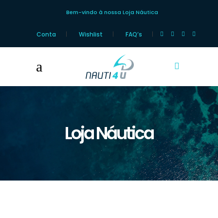
Bem-vindo à nossa Loja Náutica
Conta
Wishlist
FAQ’s
Loja Náutica