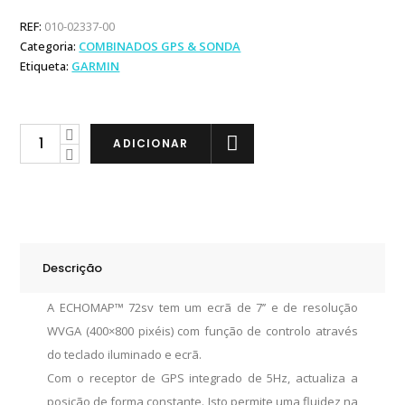
REF:
010-02337-00
Categoria:
COMBINADOS GPS & SONDA
Etiqueta:
GARMIN
Garmin
ADICIONAR
ECHOMAP
UHD
72sv
ST
quantity
Descrição
A ECHOMAP™ 72sv tem um ecrã de 7’’ e de resolução
WVGA (400×800 pixéis) com função de controlo através
do teclado iluminado e ecrã.
Com o receptor de GPS integrado de 5Hz, actualiza a
posição de forma constante. Isto permite uma fluidez na