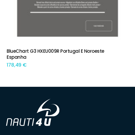
BlueChart G3 HXEU009R Portugal E Noroeste
ADICIONAR
Espanha
178,49
€