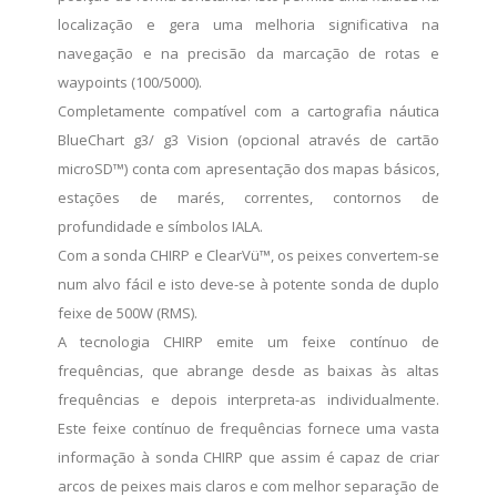
localização e gera uma melhoria significativa na
navegação e na precisão da marcação de rotas e
waypoints (100/5000).
Completamente compatível com a cartografia náutica
BlueChart g3/ g3 Vision (opcional através de cartão
microSD™) conta com apresentação dos mapas básicos,
estações de marés, correntes, contornos de
profundidade e símbolos IALA.
Com a sonda CHIRP e ClearVü™, os peixes convertem-se
num alvo fácil e isto deve-se à potente sonda de duplo
feixe de 500W (RMS).
A tecnologia CHIRP emite um feixe contínuo de
frequências, que abrange desde as baixas às altas
frequências e depois interpreta-as individualmente.
Este feixe contínuo de frequências fornece uma vasta
informação à sonda CHIRP que assim é capaz de criar
arcos de peixes mais claros e com melhor separação de