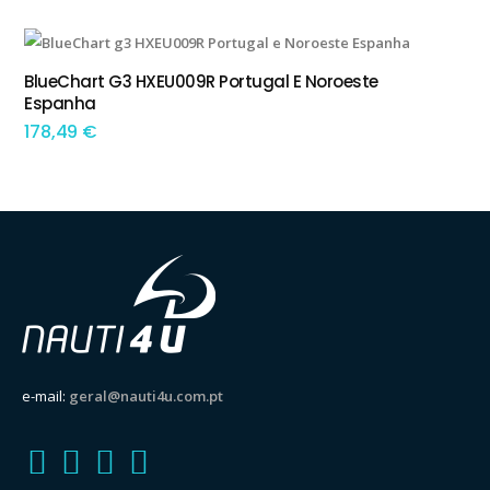
BlueChart G3 HXEU009R Portugal E Noroeste
ADICIONAR
Espanha
178,49
€
e-mail:
geral@nauti4u.com.pt