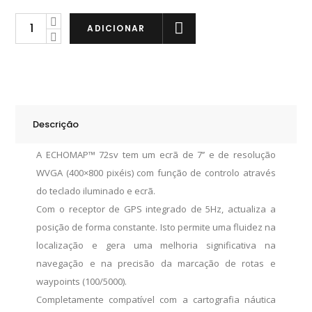
Garmin
ADICIONAR
ECHOMAP
UHD
72sv
TDF
quantity
Descrição
A ECHOMAP™ 72sv tem um ecrã de 7’’ e de resolução
WVGA (400×800 pixéis) com função de controlo através
do teclado iluminado e ecrã.
Com o receptor de GPS integrado de 5Hz, actualiza a
posição de forma constante. Isto permite uma fluidez na
localização e gera uma melhoria significativa na
navegação e na precisão da marcação de rotas e
waypoints (100/5000).
Completamente compatível com a cartografia náutica