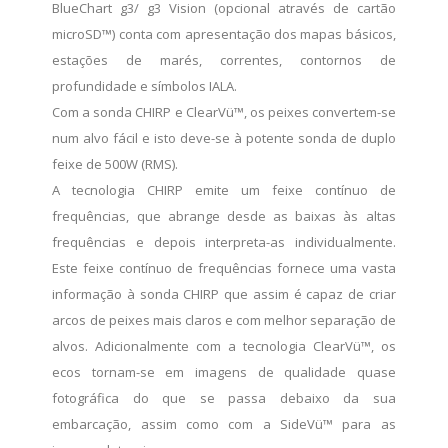
BlueChart g3/ g3 Vision (opcional através de cartão
microSD™) conta com apresentação dos mapas básicos,
estações de marés, correntes, contornos de
profundidade e símbolos IALA.
Com a sonda CHIRP e ClearVü™, os peixes convertem-se
num alvo fácil e isto deve-se à potente sonda de duplo
feixe de 500W (RMS).
A tecnologia CHIRP emite um feixe contínuo de
frequências, que abrange desde as baixas às altas
frequências e depois interpreta-as individualmente.
Este feixe contínuo de frequências fornece uma vasta
informação à sonda CHIRP que assim é capaz de criar
arcos de peixes mais claros e com melhor separação de
alvos. Adicionalmente com a tecnologia ClearVü™, os
ecos tornam-se em imagens de qualidade quase
fotográfica do que se passa debaixo da sua
embarcação, assim como com a SideVü™ para as