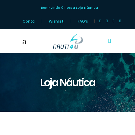
Bem-vindo à nossa Loja Náutica
Conta
Wishlist
FAQ’s
Loja Náutica