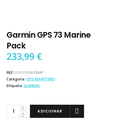
Garmin GPS 73 Marine
Pack
233,99
€
REF:
010-01504-00MP
Categoria:
GPS MARÍTIMO
Etiqueta:
GARMIN
Garmin
ADICIONAR
GPS
73
Marine