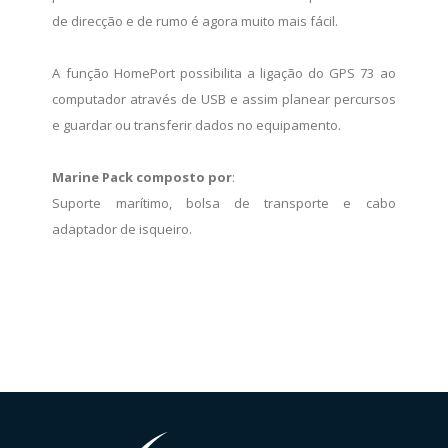
de direcção e de rumo é agora muito mais fácil.
A função HomePort possibilita a ligação do GPS 73 ao
computador através de USB e assim planear percursos
e guardar ou transferir dados no equipamento.
Marine Pack composto por
:
Suporte marítimo, bolsa de transporte e cabo
adaptador de isqueiro.