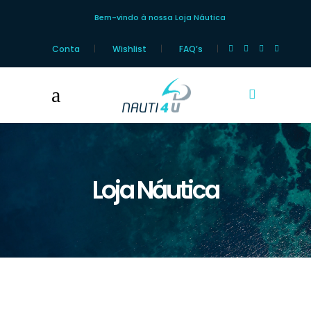
Bem-vindo à nossa Loja Náutica
Conta
Wishlist
FAQ’s
Loja Náutica