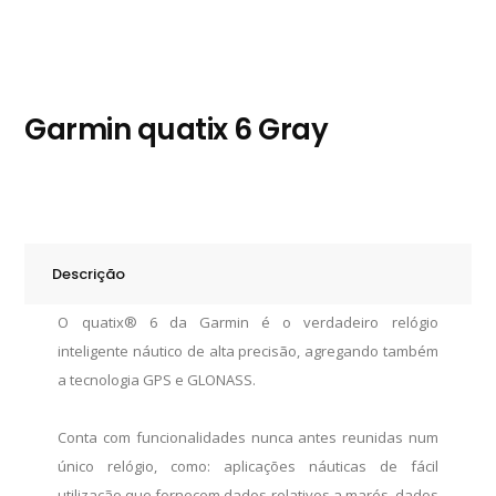
Garmin quatix 6 Gray
Descrição
O quatix® 6 da Garmin é o verdadeiro relógio
inteligente náutico de alta precisão, agregando também
a tecnologia GPS e GLONASS.
Conta com funcionalidades nunca antes reunidas num
único relógio, como: aplicações náuticas de fácil
utilização que fornecem dados relativos a marés, dados