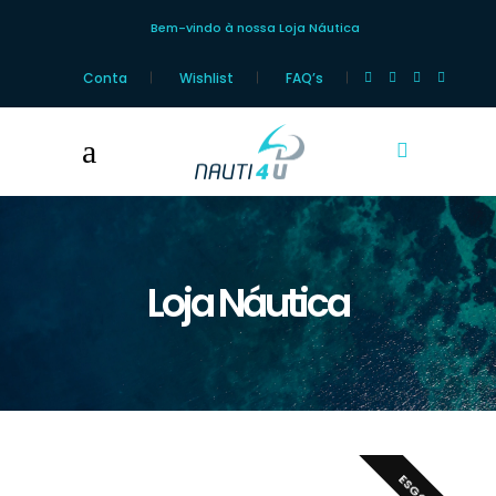
Bem-vindo à nossa Loja Náutica
Conta
Wishlist
FAQ’s
Loja Náutica