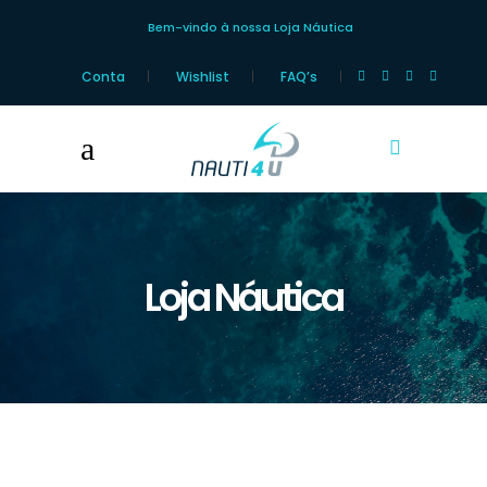
Bem-vindo à nossa Loja Náutica
Conta
Wishlist
FAQ’s
Loja Náutica