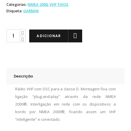
Categorias:
NMEA 2000
,
VHF FIXOS
Etiqueta:
GARMIN
Garmin
ADICIONAR
VHF
115i
quantity
Descrição
Rádio VHF com DSC para a classe D. Montagem fixa com
ligação “plug-and-play” através da rede NMEA
2000®. Interligação em rede com os dispositivos a
bordo por NMEA 2000®, ficando assim um VHF
“inteligente” e conectado.