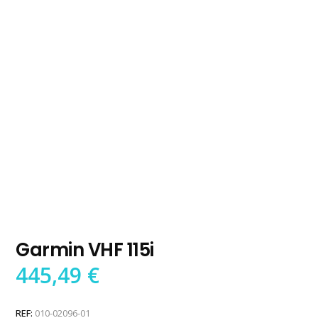
Garmin VHF 115i
445,49
€
REF:
010-02096-01