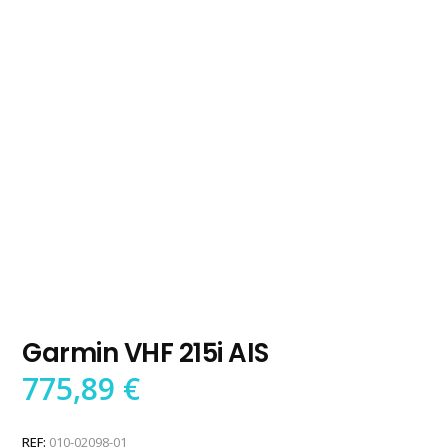
Garmin VHF 215i AIS
775,89
€
REF:
010-02098-01