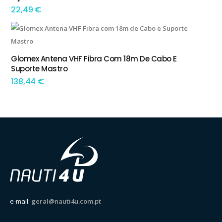
22,49
€
Glomex Antena VHF Fibra Com 18m De Cabo E
ADICIONAR
Suporte Mastro
138,44
€
e-mail:
geral@nauti4u.com.pt