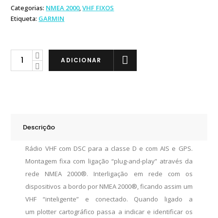
Categorias:
NMEA 2000
,
VHF FIXOS
Etiqueta:
GARMIN
Garmin
ADICIONAR
VHF
215i
AIS
quantity
Descrição
Rádio VHF com DSC para a classe D e com AIS e GPS.
Montagem fixa com ligação “plug-and-play” através da
rede NMEA 2000®. Interligação em rede com os
dispositivos a bordo por NMEA 2000®, ficando assim um
VHF “inteligente” e conectado. Quando ligado a
um plotter cartográfico passa a indicar e identificar os