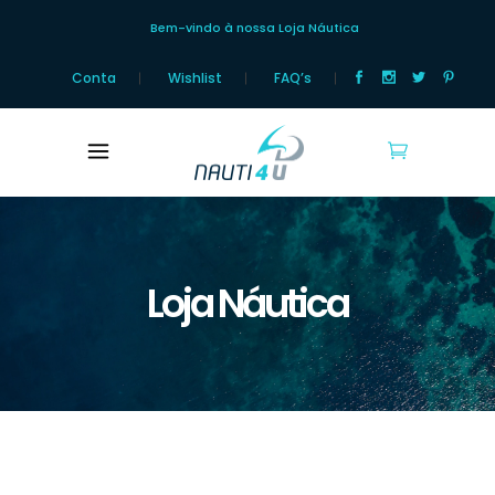
Bem-vindo à nossa Loja Náutica
Conta
Wishlist
FAQ’s
Loja Náutica