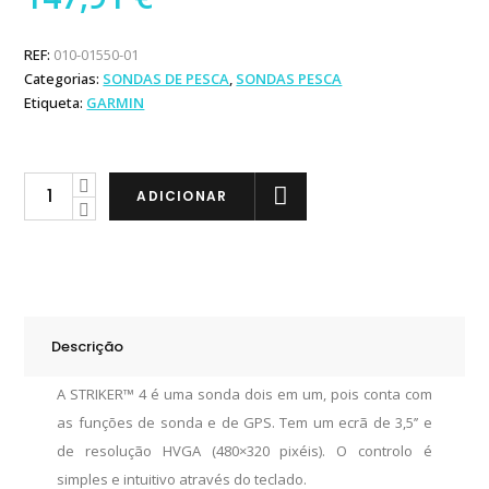
REF:
010-01550-01
Categorias:
SONDAS DE PESCA
,
SONDAS PESCA
Etiqueta:
GARMIN
Garmin
ADICIONAR
STRIKER
4
quantity
Descrição
A STRIKER™ 4 é uma sonda dois em um, pois conta com
as funções de sonda e de GPS. Tem um ecrã de 3,5’’ e
de resolução HVGA (480×320 pixéis). O controlo é
simples e intuitivo através do teclado.