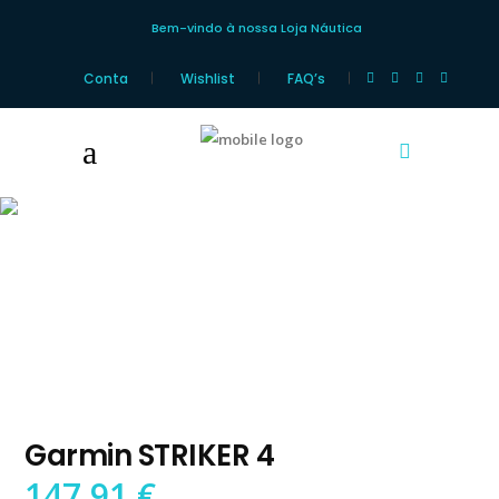
Bem-vindo à nossa Loja Náutica
Conta
Wishlist
FAQ’s
Loja Náutica
Garmin STRIKER 4
147,91
€