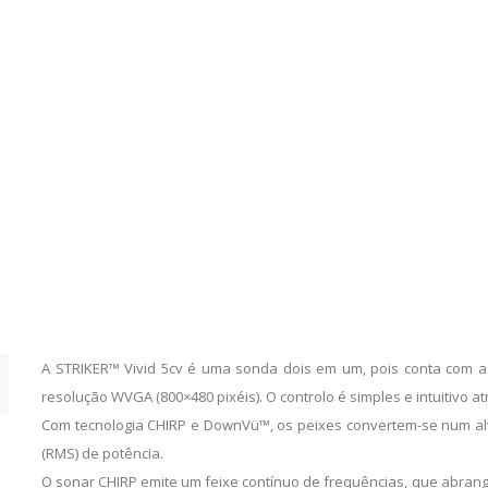
A STRIKER™ Vivid 5cv é uma sonda dois em um, pois conta com a
resolução WVGA (800×480 pixéis). O controlo é simples e intuitivo at
Com tecnologia CHIRP e DownVü™, os peixes convertem-se num alv
(RMS) de potência.
O sonar CHIRP emite um feixe contínuo de frequências, que abrange