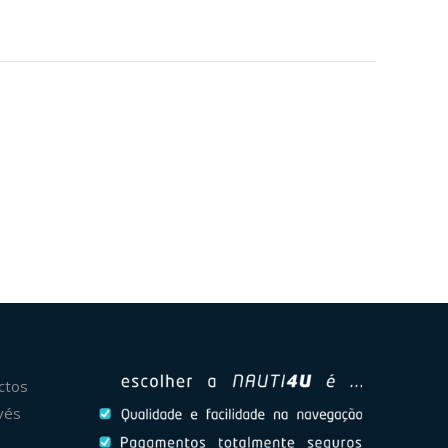
ctos
vés