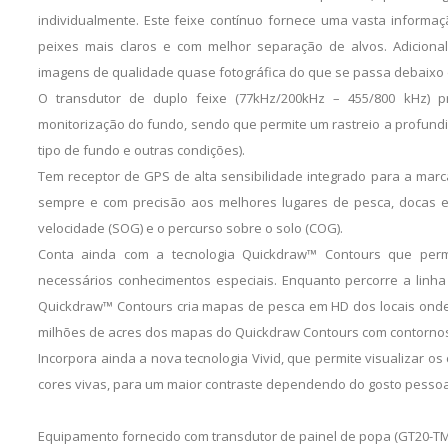
individualmente. Este feixe contínuo fornece uma vasta informa
peixes mais claros e com melhor separação de alvos. Adicio
imagens de qualidade quase fotográfica do que se passa debaixo
O transdutor de duplo feixe (77kHz/200kHz – 455/800 kHz) p
monitorização do fundo, sendo que permite um rastreio a profund
tipo de fundo e outras condições).
Tem receptor de GPS de alta sensibilidade integrado para a marc
sempre e com precisão aos melhores lugares de pesca, docas e 
velocidade (SOG) e o percurso sobre o solo (COG).
Conta ainda com a tecnologia Quickdraw™ Contours que per
necessários conhecimentos especiais. Enquanto percorre a linha
Quickdraw™ Contours cria mapas de pesca em HD dos locais onde
milhões de acres dos mapas do Quickdraw Contours com contornos 
Incorpora ainda a nova tecnologia Vivid, que permite visualizar
cores vivas, para um maior contraste dependendo do gosto pessoal
Equipamento fornecido com transdutor de painel de popa (GT20-TM