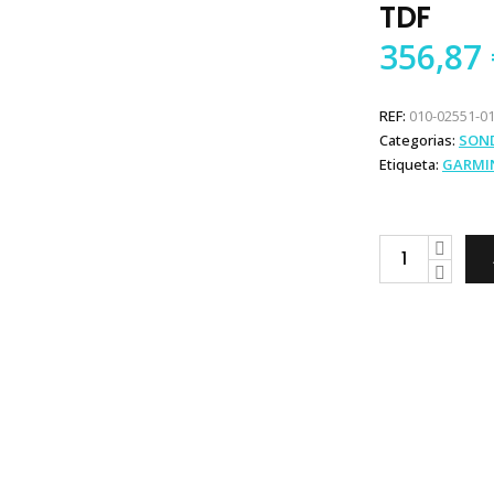
TDF
356,87
REF:
010-02551-0
Categorias:
SOND
Etiqueta:
GARMI
Garmin
STRIKER
Vivid
5cv
TDF
quantity