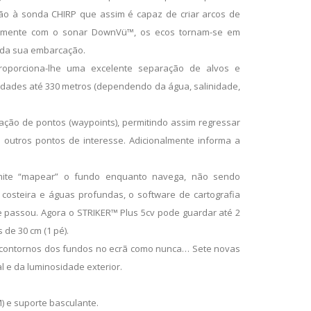
ção à sonda CHIRP que assim é capaz de criar arcos de
nalmente com o sonar DownVü™, os ecos tornam-se em
 da sua embarcação.
roporciona-lhe uma excelente separação de alvos e
idades até 330 metros (dependendo da água, salinidade,
ação de pontos (waypoints), permitindo assim regressar
outros pontos de interesse. Adicionalmente informa a
mite “mapear” o fundo enquanto navega, não sendo
 costeira e águas profundas, o software de cartografia
 passou. Agora o STRIKER™ Plus 5cv pode guardar até 2
de 30 cm (1 pé).
 os contornos dos fundos no ecrã como nunca… Sete novas
 e da luminosidade exterior.
) e suporte basculante.