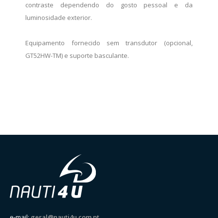
contraste dependendo do gosto pessoal e da
luminosidade exterior.
Equipamento fornecido sem transdutor (opcional,
GT52HW-TM) e suporte basculante.
e-mail:
geral@nauti4u.com.pt