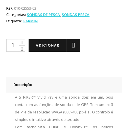
REF:
010-02553-02
Categorias:
SONDAS DE PESCA
,
SONDAS PESCA
Etiqueta:
GARMIN
Garmin
ADICIONAR
STRIKER
Vivid
7sv
ST
quantity
Descrição
A STRIKER™ Vivid 7sv é uma sonda dois em um, pois
conta com as funções de sonda e de GPS. Tem um ecrã
de 7’’ e de resolução WVGA (800×480 pixéis). O controlo é
simples e intuitivo através do teclado.
Com tecnologia CHIRP e DownVü™, os peixes