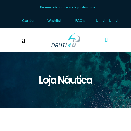
Bem-vindo à nossa Loja Náutica
Conta
Wishlist
FAQ’s
Loja Náutica