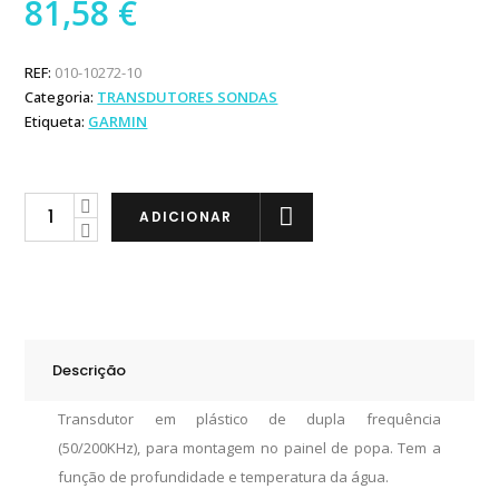
81,58
€
REF:
010-10272-10
Categoria:
TRANSDUTORES SONDAS
Etiqueta:
GARMIN
Garmin
ADICIONAR
Transdutor
Painel
Popa
50/200kHz
500W
Descrição
quantity
Transdutor em plástico de dupla frequência
(50/200KHz), para montagem no painel de popa. Tem a
função de profundidade e temperatura da água.