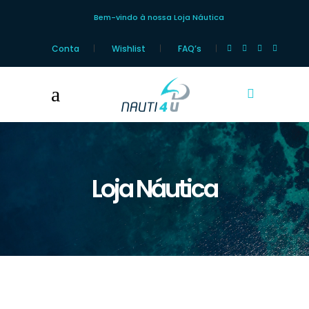
Bem-vindo à nossa Loja Náutica
Conta
Wishlist
FAQ’s
Loja Náutica