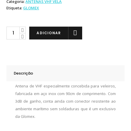
Categoria:
ANTENAS VHF VELA
Etiqueta:
GLOMEX
Glomex
ADICIONAR
Antena
VHF
Fibra
com
25m
Descrição
de
Cabo
Antena de VHF especialmente concebida para veleiros,
e
fabricada em aço inox com 90cm de comprimento. Com
Suporte
3dB de ganho, conta ainda com conector resistente ao
Mastro
ambiente marítimo sem soldaduras que é um exclusivo
quantity
da Glomex.