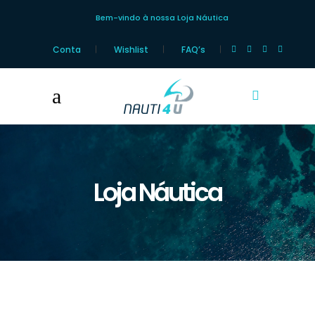
Bem-vindo à nossa Loja Náutica
Conta
Wishlist
FAQ’s
Loja Náutica