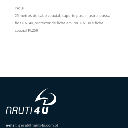
Inclui:
25 metros de cabo coaxial, suporte para mastro, passa
fios RA140, protector de ficha em PVC RA138 e ficha
coaxial PL259
e-mail:
geral@nauti4u.com.pt