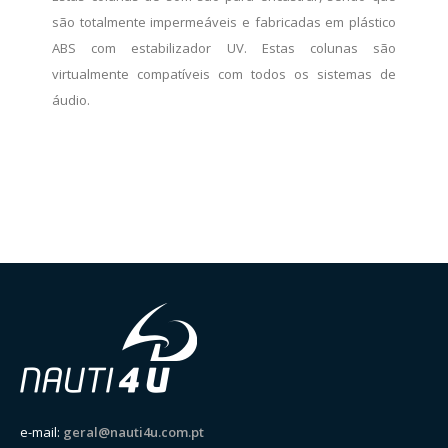
são totalmente impermeáveis e fabricadas em plástico
ABS com estabilizador UV. Estas colunas são
virtualmente compatíveis com todos os sistemas de
áudio.
e-mail:
geral@nauti4u.com.pt