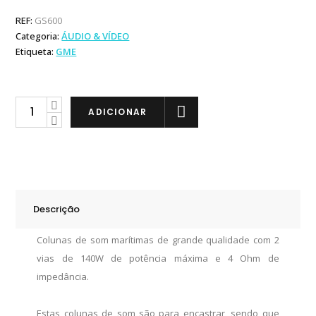
REF:
GS600
Categoria:
ÁUDIO & VÍDEO
Etiqueta:
GME
GME
ADICIONAR
Colunas
de
Som
Marítimas
140W
Descrição
quantity
Colunas de som marítimas de grande qualidade com 2
vias de 140W de potência máxima e 4 Ohm de
impedância.
Estas colunas de som são para encastrar, sendo que