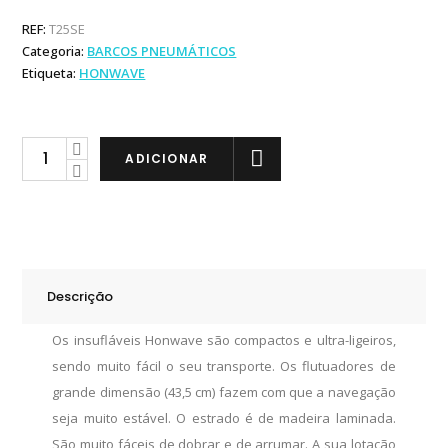
REF:
T25SE
Categoria:
BARCOS PNEUMÁTICOS
Etiqueta:
HONWAVE
honwave
ADICIONAR
Barco
Pneumático
T25
SE
quantity
Descrição
Os insufláveis Honwave são compactos e ultra-ligeiros,
sendo muito fácil o seu transporte. Os flutuadores de
grande dimensão (43,5 cm) fazem com que a navegação
seja muito estável. O estrado é de madeira laminada.
São muito fáceis de dobrar e de arrumar. A sua lotação