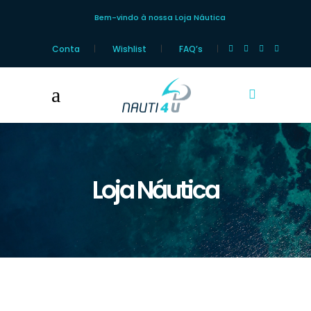
Bem-vindo à nossa Loja Náutica
Conta
Wishlist
FAQ’s
Loja Náutica