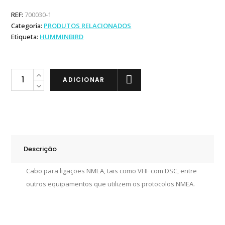
REF:
700030-1
Categoria:
PRODUTOS RELACIONADOS
Etiqueta:
HUMMINBIRD
Humminbird
ADICIONAR
Cabo
saída
NMEA
quantity
Descrição
Cabo para ligações NMEA, tais como VHF com DSC, entre
outros equipamentos que utilizem os protocolos NMEA.