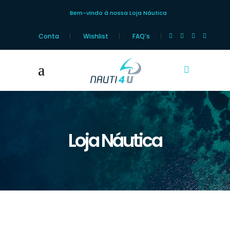
Bem-vindo à nossa Loja Náutica
Conta
Wishlist
FAQ’s
Loja Náutica