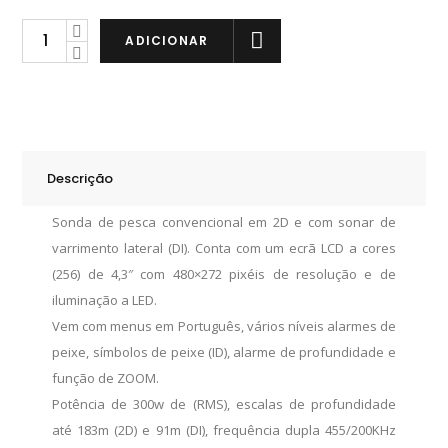
Humminbird
ADICIONAR
PiranhaMAX
4
DI
quantity
Descrição
Sonda de pesca convencional em 2D e com sonar de
varrimento lateral (DI). Conta com um ecrã LCD a cores
(256) de 4,3″ com 480×272 pixéis de resolução e de
iluminação a LED.
Vem com menus em Português, vários níveis alarmes de
peixe, símbolos de peixe (ID), alarme de profundidade e
função de ZOOM.
Potência de 300w de (RMS), escalas de profundidade
até 183m (2D) e 91m (DI), frequência dupla 455/200KHz