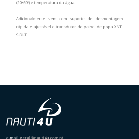
(20/60º) e temperatura da água.
Adicionalmente vem com suporte de desmontagem
rápida e ajustável e transdutor de painel de popa XNT-
9-DI-T.
e-mail:
geral@nauti4u.com.pt