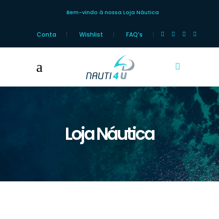
Bem-vindo à nossa Loja Náutica
Conta
Wishlist
FAQ’s
Loja Náutica