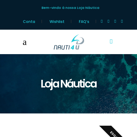
Bem-vindo à nossa Loja Náutica
Conta
Wishlist
FAQ’s
Loja Náutica