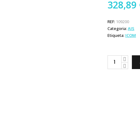
328,89
REF:
109200
Categoria:
AIS
Etiqueta:
ICOM
Icom
MXA-
5000
quantity