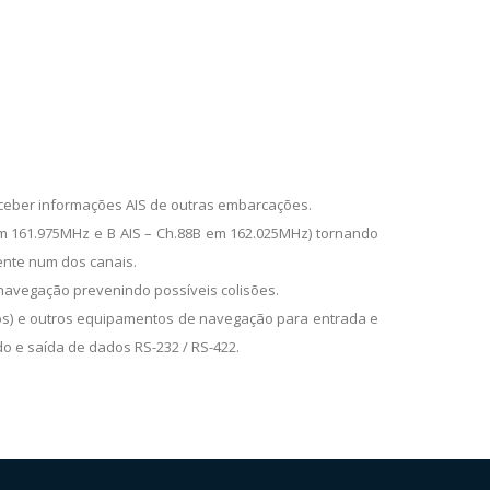
eceber informações AIS de outras embarcações.
em 161.975MHz e B AIS – Ch.88B em 162.025MHz) tornando
ente num dos canais.
 navegação prevenindo possíveis colisões.
dos) e outros equipamentos de navegação para entrada e
do e saída de dados RS-232 / RS-422.