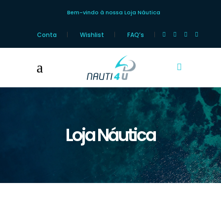
Bem-vindo à nossa Loja Náutica
Conta
Wishlist
FAQ’s
Loja Náutica