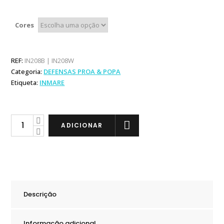
Cores
REF:
IN208B | IN208W
Categoria:
DEFENSAS PROA & POPA
Etiqueta:
INMARE
Inmare
ADICIONAR
Defensa
Proa
Veleiro
em
EVA
Descrição
quantity
Informação adicional