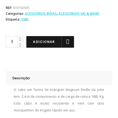
REF:
410102005
Categorias:
ACESSÓRIOS BÓIAS
,
ACESSÓRIOS SKI & WAKE
Etiqueta:
JOBE
Jobe
ADICIONAR
Cabo
Magnum
Bridle
quantity
Descrição
O cabo em forma de triângulo Magnum Bridle da Jobe
tem 2,4 m de comprimento e de carga de rotura 1882 Kg.
Este cabo é muito resistente e vem com dois
mosquetões de engate rápido em aço.