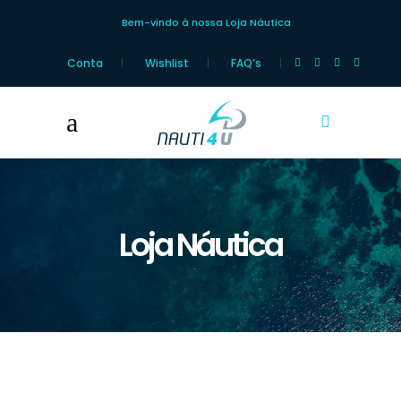
Bem-vindo à nossa Loja Náutica
Conta
Wishlist
FAQ’s
Loja Náutica