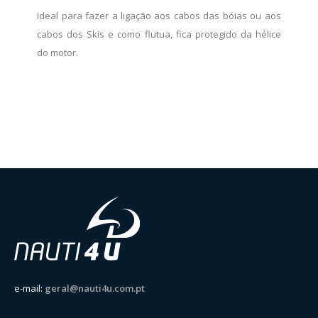
Ideal para fazer a ligação aos cabos das bóias ou aos
cabos dos Skis e como flutua, fica protegido da hélice
do motor.
e-mail:
geral@nauti4u.com.pt